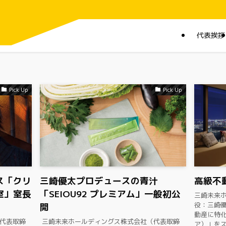
代表挨拶
Pick Up
Pick Up
ス「クリ
三崎優太プロデュースの青汁
高級不
室」室長
「SEIOU92 プレミアム」一般初公
​三崎未来
役：三崎優
開
動産に特化
（代表取締
​ 三崎未来ホールディングス株式会社（代表取締
ア）」をス