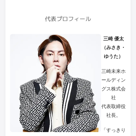
代表プロフィール
三崎 優太
（みさき・
ゆうた）
三崎未来ホ
ールディン
グス株式会
社
代表取締役
社長。
「すっきり