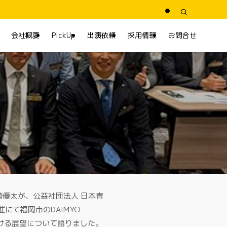
会社概要
PickUp
出演依頼
採用情報
お問合せ
崎優太が、公益社団法人 日本青
にて福岡市のDAIMYO
おける展望について語りました。