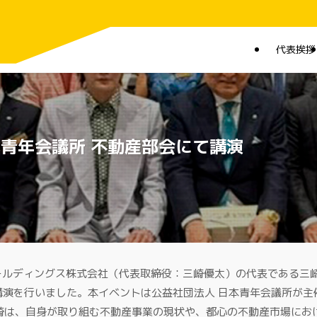
代表挨拶
本青年会議所 不動産部会にて講演
来ホールディングス株式会社（代表取締役：三崎優太）の代表である三
講演を行いました。本イベントは公益社団法人 日本青年会議所が主催
れ、三崎は、自身が取り組む不動産事業の現状や、都心の不動産市場に